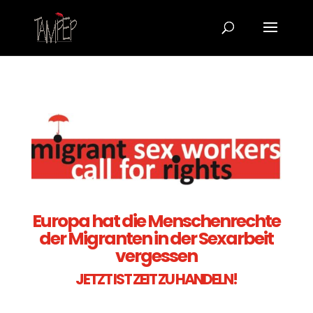
Europa hat die Menschenrechte
der Migranten in der Sexarbeit
vergessen
JETZT IST ZEIT ZU HANDELN!