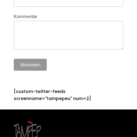
Kommentar
Absenden
[custom-twitter-feeds
screenname="tampepeu" num=2]