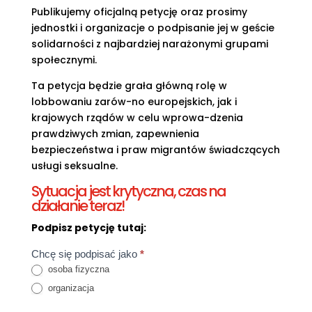
Publikujemy oficjalną petycję oraz prosimy
jednostki i organizacje o podpisanie jej w geście
solidarności z najbardziej narażonymi grupami
społecznymi.
Ta petycja będzie grała główną rolę w
lobbowaniu zarów-no europejskich, jak i
krajowych rządów w celu wprowa-dzenia
prawdziwych zmian, zapewnienia
bezpieczeństwa i praw migrantów świadczących
usługi seksualne.
Sytuacja jest krytyczna, czas na
działanie teraz!
Podpisz petycję tutaj:
Declaration
Chcę się podpisać jako
*
campaign
osoba fizyczna
organizacja