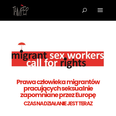
Prawa człowieka migrantów
pracujących seksualnie
zapomniane przez Europę
CZAS NA DZIAŁANIE JEST TERAZ