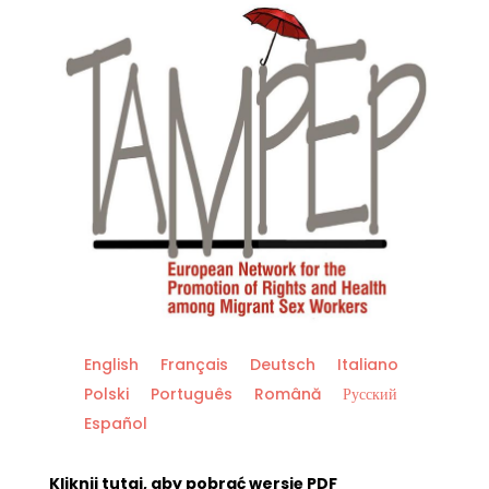
English
Français
Deutsch
Italiano
Polski
Português
Română
Русский
Español
Kliknij tutaj, aby pobrać wersję PDF